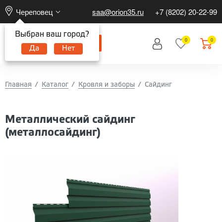
Череповец
saa@orion35.ru
+7 (8202) 20-22-99
Выбран ваш город?
0
0
Да
Нет
Главная
Каталог
Кровля и заборы
Сайдинг
Металлический сайдинг
(металлосайдинг)