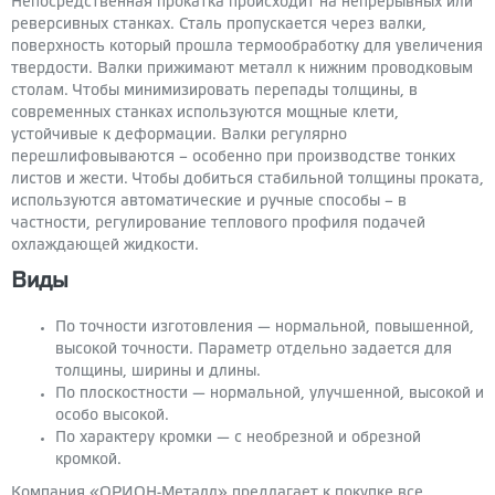
Непосредственная прокатка происходит на непрерывных или
реверсивных станках. Сталь пропускается через валки,
поверхность который прошла термообработку для увеличения
твердости. Валки прижимают металл к нижним проводковым
столам. Чтобы минимизировать перепады толщины, в
современных станках используются мощные клети,
устойчивые к деформации. Валки регулярно
перешлифовываются – особенно при производстве тонких
листов и жести. Чтобы добиться стабильной толщины проката,
используются автоматические и ручные способы – в
частности, регулирование теплового профиля подачей
охлаждающей жидкости.
Виды
По точности изготовления — нормальной, повышенной,
высокой точности. Параметр отдельно задается для
толщины, ширины и длины.
По плоскостности — нормальной, улучшенной, высокой и
особо высокой.
По характеру кромки — с необрезной и обрезной
кромкой.
Компания «ОРИОН-Металл» предлагает к покупке все