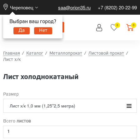
Череповец
saa@orion35.ru
+7 (8202) 20-22-99
Выбран ваш город?
0
0
Да
Нет
Главная
Каталог
Металлопрокат
Листовой прокат
Лист х/к
Лист холоднокатаный
Размер
Лист х/к 1,0 мм (1,25*2,5 метра)
Лист х/к 1,0 мм (1,25*2,5 метра)
Всего
листов
Лист х/к 1,2 мм (1.25 * 2.5 метра)
Лист х/к 1,5 мм (1.25 * 2.5 метра)