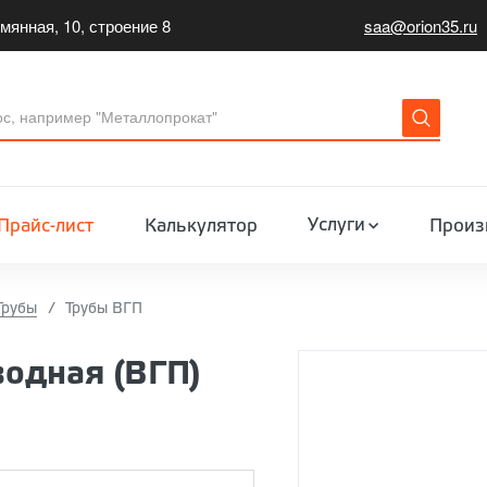
мянная, 10, строение 8
saa@orion35.ru
Услуги
Прайс-лист
Калькулятор
Произ
Трубы
Трубы ВГП
водная (ВГП)