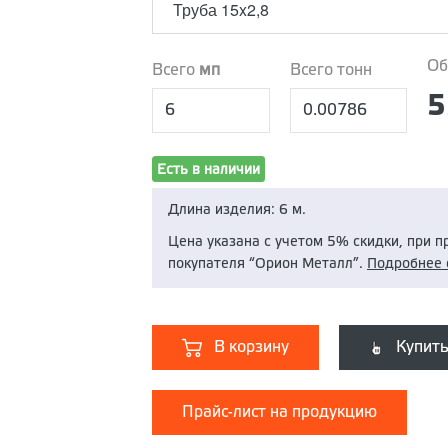
Труба 15x2,8
Труба 15x2,8
Об
Всего
мп
Всего тонн
Труба 20х2,8
Труба 25х3,2
5
Труба 32х3,2
Есть в наличии
Длина изделия:
6
м.
Цена указана с учетом 5% скидки, при 
покупателя “Орион Металл”.
Подробнее 
В корзину
Купить
Прайс-лист на продукцию