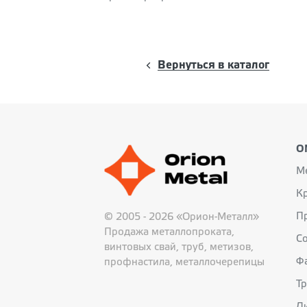
Вернуться в каталог
O
М
К
П
© 2005 - 2026 «Орион-Металл»
Продажа металлопроката,
С
винтовых свай, труб, метизов,
Ф
профнастила, металлочерепицы
Т