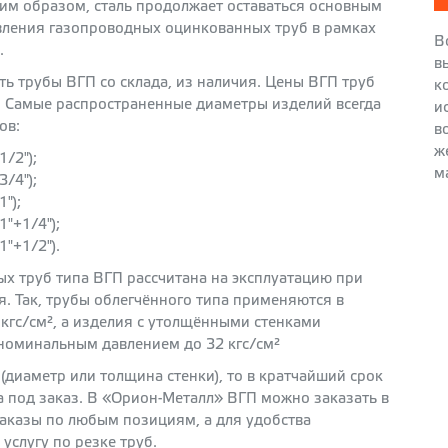
ким образом, сталь продолжает оставаться основным
ления газопроводных оцинкованных труб в рамках
В
.
в
ь трубы ВГП со склада, из наличия. Цены ВГП труб
к
. Самые распространенные диаметры изделий всегда
и
ов:
в
ж
/2");
м
/4");
");
"+1/4");
"+1/2").
х труб типа ВГП рассчитана на эксплуатацию при
. Так, трубы облегчённого типа применяются в
 кгс/см², а изделия с утолщёнными стенками
 номинальным давлением до 32 кгс/см²
 (диаметр или толщина стенки), то в кратчайший срок
 под заказ. В «Орион-Металл» ВГП можно заказать в
аказы по любым позициям, а для удобства
услугу по резке труб.